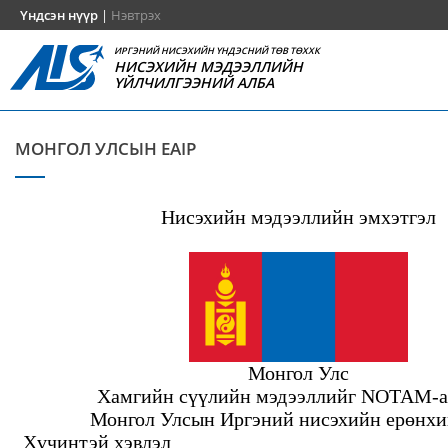
Үндсэн нүүр
|
Нэвтрэх
ИРГЭНИЙ НИСЭХИЙН ҮНДЭСНИЙ ТӨВ ТӨХХК
НИСЭХИЙН МЭДЭЭЛЛИЙН
ҮЙЛЧИЛГЭЭНИЙ АЛБА
МОНГОЛ УЛСЫН EAIP