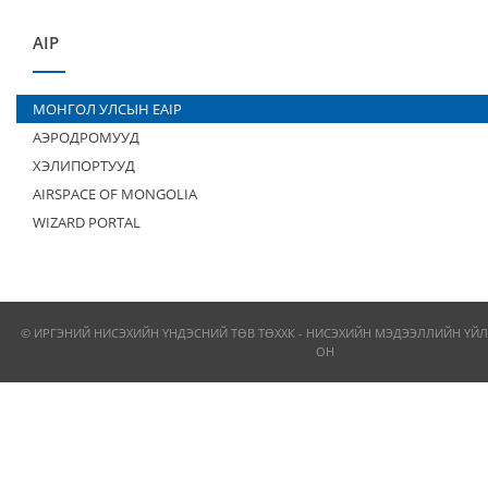
AIP
МОНГОЛ УЛСЫН EAIP
АЭРОДРОМУУД
ХЭЛИПОРТУУД
AIRSPACE OF MONGOLIA
WIZARD PORTAL
© ИРГЭНИЙ НИСЭХИЙН ҮНДЭСНИЙ ТӨВ ТӨХХК - НИСЭХИЙН МЭДЭЭЛЛИЙН ҮЙЛ
ОН