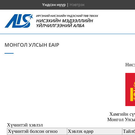
Үндсэн нүүр
|
Нэвтрэх
ИРГЭНИЙ НИСЭХИЙН ҮНДЭСНИЙ ТӨВ ТӨХХК
НИСЭХИЙН МЭДЭЭЛЛИЙН
ҮЙЛЧИЛГЭЭНИЙ АЛБА
МОНГОЛ УЛСЫН EAIP