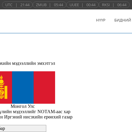
UTC
|
21:44
ZMUB
|
05:44
UUEE
|
00:44
RKSI
|
06:44
НҮҮР
БИДНИЙ