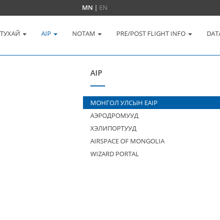
MN
|
EN
 ТУХАЙ
AIP
NOTAM
PRE/POST FLIGHT INFO
DAT
AIP
МОНГОЛ УЛСЫН EAIP
АЭРОДРОМУУД
ХЭЛИПОРТУУД
AIRSPACE OF MONGOLIA
WIZARD PORTAL