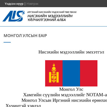
Үндсэн нүүр
|
Нэвтрэх
ИРГЭНИЙ НИСЭХИЙН ҮНДЭСНИЙ ТӨВ ТӨХХК
НИСЭХИЙН МЭДЭЭЛЛИЙН
ҮЙЛЧИЛГЭЭНИЙ АЛБА
МОНГОЛ УЛСЫН EAIP