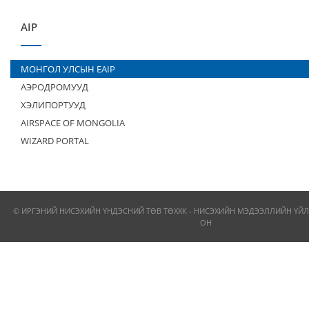
AIP
МОНГОЛ УЛСЫН EAIP
АЭРОДРОМУУД
ХЭЛИПОРТУУД
AIRSPACE OF MONGOLIA
WIZARD PORTAL
© ИРГЭНИЙ НИСЭХИЙН ҮНДЭСНИЙ ТӨВ ТӨХХК - НИСЭХИЙН МЭДЭЭЛЛИЙН ҮЙЛ
ОН