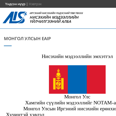
Үндсэн нүүр
|
Нэвтрэх
ИРГЭНИЙ НИСЭХИЙН ҮНДЭСНИЙ ТӨВ ТӨХХК
НИСЭХИЙН МЭДЭЭЛЛИЙН
ҮЙЛЧИЛГЭЭНИЙ АЛБА
МОНГОЛ УЛСЫН EAIP