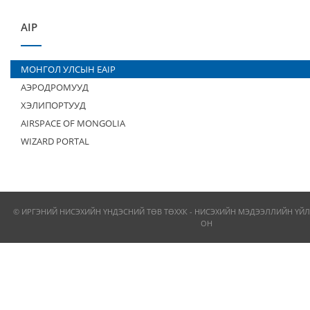
AIP
МОНГОЛ УЛСЫН EAIP
АЭРОДРОМУУД
ХЭЛИПОРТУУД
AIRSPACE OF MONGOLIA
WIZARD PORTAL
© ИРГЭНИЙ НИСЭХИЙН ҮНДЭСНИЙ ТӨВ ТӨХХК - НИСЭХИЙН МЭДЭЭЛЛИЙН ҮЙЛ
ОН