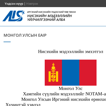
Үндсэн нүүр
|
Нэвтрэх
ИРГЭНИЙ НИСЭХИЙН ҮНДЭСНИЙ ТӨВ ТӨХХК
НИСЭХИЙН МЭДЭЭЛЛИЙН
ҮЙЛЧИЛГЭЭНИЙ АЛБА
МОНГОЛ УЛСЫН EAIP