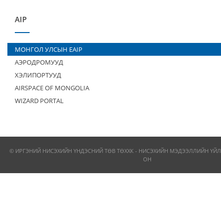
AIP
МОНГОЛ УЛСЫН EAIP
АЭРОДРОМУУД
ХЭЛИПОРТУУД
AIRSPACE OF MONGOLIA
WIZARD PORTAL
© ИРГЭНИЙ НИСЭХИЙН ҮНДЭСНИЙ ТӨВ ТӨХХК - НИСЭХИЙН МЭДЭЭЛЛИЙН ҮЙЛ
ОН