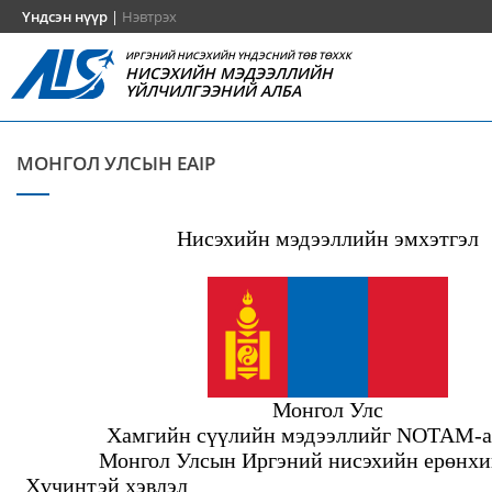
Үндсэн нүүр
|
Нэвтрэх
ИРГЭНИЙ НИСЭХИЙН ҮНДЭСНИЙ ТӨВ ТӨХХК
НИСЭХИЙН МЭДЭЭЛЛИЙН
ҮЙЛЧИЛГЭЭНИЙ АЛБА
МОНГОЛ УЛСЫН EAIP