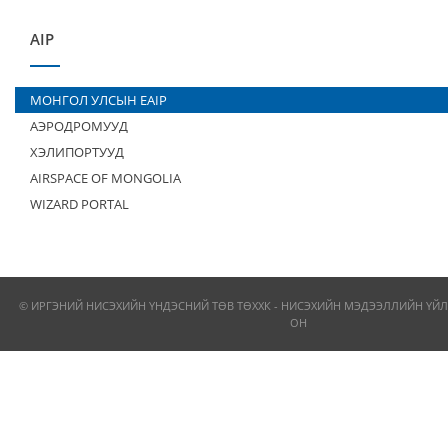
AIP
МОНГОЛ УЛСЫН EAIP
АЭРОДРОМУУД
ХЭЛИПОРТУУД
AIRSPACE OF MONGOLIA
WIZARD PORTAL
© ИРГЭНИЙ НИСЭХИЙН ҮНДЭСНИЙ ТӨВ ТӨХХК - НИСЭХИЙН МЭДЭЭЛЛИЙН ҮЙЛ
ОН