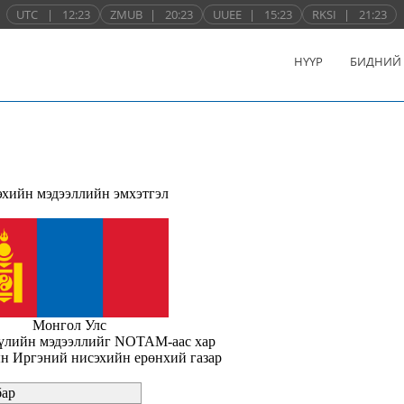
UTC
|
12:23
ZMUB
|
20:23
UUEE
|
15:23
RKSI
|
21:23
НҮҮР
БИДНИЙ