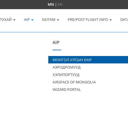
MN
|
EN
 ТУХАЙ
AIP
NOTAM
PRE/POST FLIGHT INFO
DAT
AIP
МОНГОЛ УЛСЫН EAIP
АЭРОДРОМУУД
ХЭЛИПОРТУУД
AIRSPACE OF MONGOLIA
WIZARD PORTAL