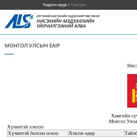
Үндсэн нүүр
|
Нэвтрэх
ИРГЭНИЙ НИСЭХИЙН ҮНДЭСНИЙ ТӨВ ТӨХХК
НИСЭХИЙН МЭДЭЭЛЛИЙН
ҮЙЛЧИЛГЭЭНИЙ АЛБА
МОНГОЛ УЛСЫН EAIP