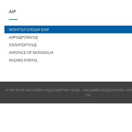
AIP
МОНГОЛ УЛСЫН EAIP
АЭРОДРОМУУД
ХЭЛИПОРТУУД
AIRSPACE OF MONGOLIA
WIZARD PORTAL
© ИРГЭНИЙ НИСЭХИЙН ҮНДЭСНИЙ ТӨВ ТӨХХК - НИСЭХИЙН МЭДЭЭЛЛИЙН ҮЙЛ
ОН