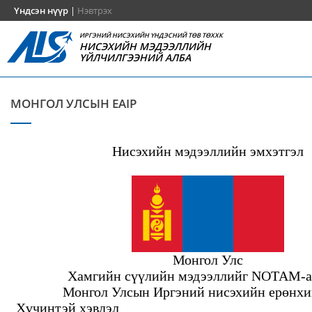
Үндсэн нүүр
|
Нэвтрэх
ИРГЭНИЙ НИСЭХИЙН ҮНДЭСНИЙ ТӨВ ТӨХХК
НИСЭХИЙН МЭДЭЭЛЛИЙН
ҮЙЛЧИЛГЭЭНИЙ АЛБА
МОНГОЛ УЛСЫН EAIP