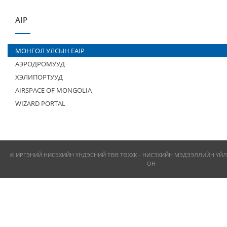
AIP
МОНГОЛ УЛСЫН EAIP
АЭРОДРОМУУД
ХЭЛИПОРТУУД
AIRSPACE OF MONGOLIA
WIZARD PORTAL
© ИРГЭНИЙ НИСЭХИЙН ҮНДЭСНИЙ ТӨВ ТӨХХК - НИСЭХИЙН МЭДЭЭЛЛИЙН ҮЙЛ
ОН