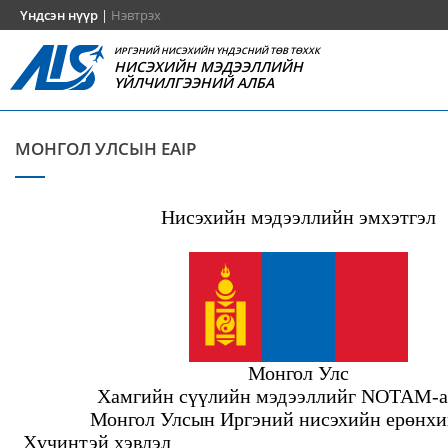
Үндсэн нүүр
|
Нэвтрэх
ИРГЭНИЙ НИСЭХИЙН ҮНДЭСНИЙ ТӨВ ТӨХХК
НИСЭХИЙН МЭДЭЭЛЛИЙН
ҮЙЛЧИЛГЭЭНИЙ АЛБА
МОНГОЛ УЛСЫН EAIP