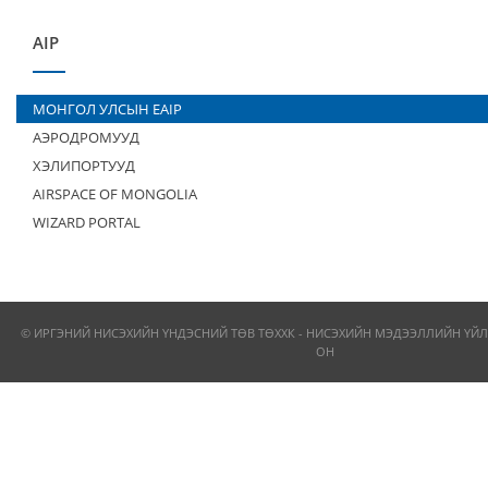
AIP
МОНГОЛ УЛСЫН EAIP
АЭРОДРОМУУД
ХЭЛИПОРТУУД
AIRSPACE OF MONGOLIA
WIZARD PORTAL
© ИРГЭНИЙ НИСЭХИЙН ҮНДЭСНИЙ ТӨВ ТӨХХК - НИСЭХИЙН МЭДЭЭЛЛИЙН ҮЙЛ
ОН