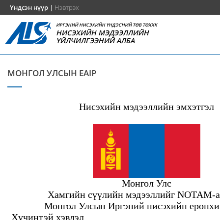
Үндсэн нүүр
|
Нэвтрэх
ИРГЭНИЙ НИСЭХИЙН ҮНДЭСНИЙ ТӨВ ТӨХХК
НИСЭХИЙН МЭДЭЭЛЛИЙН
ҮЙЛЧИЛГЭЭНИЙ АЛБА
МОНГОЛ УЛСЫН EAIP