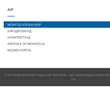
AIP
МОНГОЛ УЛСЫН EAIP
АЭРОДРОМУУД
ХЭЛИПОРТУУД
AIRSPACE OF MONGOLIA
WIZARD PORTAL
© ИРГЭНИЙ НИСЭХИЙН ҮНДЭСНИЙ ТӨВ ТӨХХК - НИСЭХИЙН МЭДЭЭЛЛИЙН ҮЙЛ
ОН