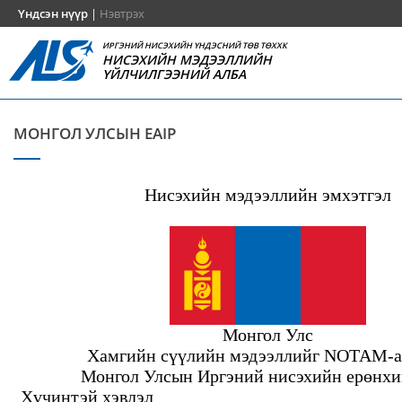
Үндсэн нүүр
|
Нэвтрэх
ИРГЭНИЙ НИСЭХИЙН ҮНДЭСНИЙ ТӨВ ТӨХХК
НИСЭХИЙН МЭДЭЭЛЛИЙН
ҮЙЛЧИЛГЭЭНИЙ АЛБА
МОНГОЛ УЛСЫН EAIP