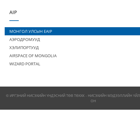
AIP
МОНГОЛ УЛСЫН EAIP
АЭРОДРОМУУД
ХЭЛИПОРТУУД
AIRSPACE OF MONGOLIA
WIZARD PORTAL
© ИРГЭНИЙ НИСЭХИЙН ҮНДЭСНИЙ ТӨВ ТӨХХК - НИСЭХИЙН МЭДЭЭЛЛИЙН ҮЙЛ
ОН