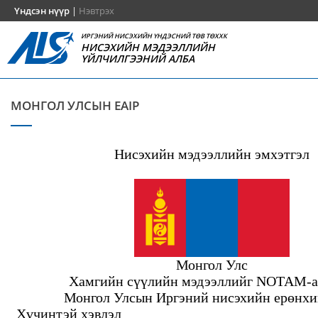
Үндсэн нүүр
|
Нэвтрэх
ИРГЭНИЙ НИСЭХИЙН ҮНДЭСНИЙ ТӨВ ТӨХХК
НИСЭХИЙН МЭДЭЭЛЛИЙН
ҮЙЛЧИЛГЭЭНИЙ АЛБА
МОНГОЛ УЛСЫН EAIP