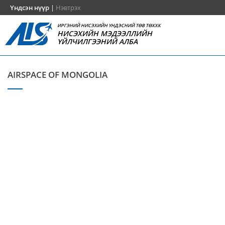
Үндсэн нүүр
|
Нэвтрэх
ИРГЭНИЙ НИСЭХИЙН ҮНДЭСНИЙ ТӨВ ТӨХХК
НИСЭХИЙН МЭДЭЭЛЛИЙН
ҮЙЛЧИЛГЭЭНИЙ АЛБА
AIRSPACE OF MONGOLIA