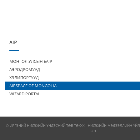
AIP
МОНГОЛ УЛСЫН EAIP
АЭРОДРОМУУД
ХЭЛИПОРТУУД
AIRSPACE OF MONGOLIA
WIZARD PORTAL
© ИРГЭНИЙ НИСЭХИЙН ҮНДЭСНИЙ ТӨВ ТӨХХК - НИСЭХИЙН МЭДЭЭЛЛИЙН ҮЙЛ
ОН