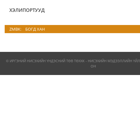
ХЭЛИПОРТУУД
ZMBK:
БОГД ХАН
© ИРГЭНИЙ НИСЭХИЙН ҮНДЭСНИЙ ТӨВ ТӨХХК - НИСЭХИЙН МЭДЭЭЛЛИЙН ҮЙЛ
ОН