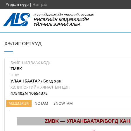
Үндсэн нүүр
|
Нэвтрэх
ИРГЭНИЙ НИСЭХИЙН ҮНДЭСНИЙ ТӨВ ТӨХХК
НИСЭХИЙН МЭДЭЭЛЛИЙН
ҮЙЛЧИЛГЭЭНИЙ АЛБА
ХЭЛИПОРТУУД
БАЙРШИЛ ЗААХ КОД:
ZMBK
НЭР:
УЛААНБААТАР
Богд хан
/
ХЭЛИПОРТИЙН ХЯНАЛТЫН ЦЭГ:
475402N 1065437E
МЭДЭЭЛЭЛ
NOTAM
SNOWTAM