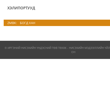
ХЭЛИПОРТУУД
ZMBK:
БОГД ХАН
© ИРГЭНИЙ НИСЭХИЙН ҮНДЭСНИЙ ТӨВ ТӨХХК - НИСЭХИЙН МЭДЭЭЛЛИЙН ҮЙЛ
ОН