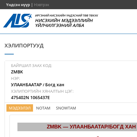
Үндсэн нүүр
|
Нэвтрэх
ИРГЭНИЙ НИСЭХИЙН ҮНДЭСНИЙ ТӨВ ТӨХХК
НИСЭХИЙН МЭДЭЭЛЛИЙН
ҮЙЛЧИЛГЭЭНИЙ АЛБА
ХЭЛИПОРТУУД
БАЙРШИЛ ЗААХ КОД:
ZMBK
НЭР:
УЛААНБААТАР
Богд хан
/
ХЭЛИПОРТИЙН ХЯНАЛТЫН ЦЭГ:
475402N 1065437E
МЭДЭЭЛЭЛ
NOTAM
SNOWTAM