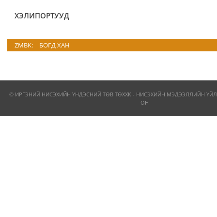
ХЭЛИПОРТУУД
ZMBK:
БОГД ХАН
© ИРГЭНИЙ НИСЭХИЙН ҮНДЭСНИЙ ТӨВ ТӨХХК - НИСЭХИЙН МЭДЭЭЛЛИЙН ҮЙЛ
ОН