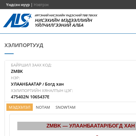
Үндсэн нүүр
|
Нэвтрэх
ИРГЭНИЙ НИСЭХИЙН ҮНДЭСНИЙ ТӨВ ТӨХХК
НИСЭХИЙН МЭДЭЭЛЛИЙН
ҮЙЛЧИЛГЭЭНИЙ АЛБА
ХЭЛИПОРТУУД
БАЙРШИЛ ЗААХ КОД:
ZMBK
НЭР:
УЛААНБААТАР
Богд хан
/
ХЭЛИПОРТИЙН ХЯНАЛТЫН ЦЭГ:
475402N 1065437E
МЭДЭЭЛЭЛ
NOTAM
SNOWTAM