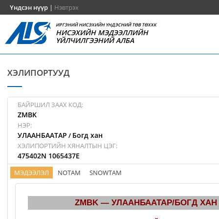
Үндсэн нүүр
|
Нэвтрэх
ИРГЭНИЙ НИСЭХИЙН ҮНДЭСНИЙ ТӨВ ТӨХХК
НИСЭХИЙН МЭДЭЭЛЛИЙН
ҮЙЛЧИЛГЭЭНИЙ АЛБА
ХЭЛИПОРТУУД
БАЙРШИЛ ЗААХ КОД:
ZMBK
НЭР:
УЛААНБААТАР
Богд хан
/
ХЭЛИПОРТИЙН ХЯНАЛТЫН ЦЭГ:
475402N 1065437E
МЭДЭЭЛЭЛ
NOTAM
SNOWTAM