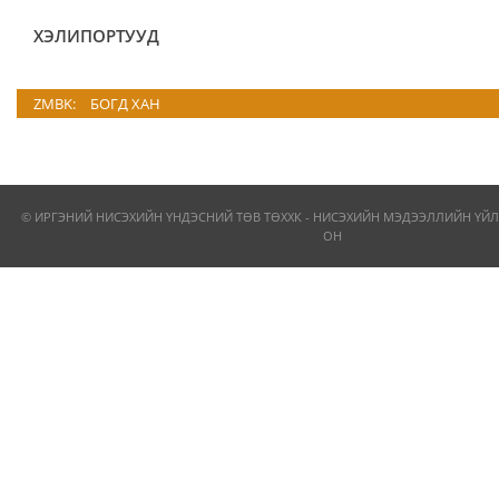
ХЭЛИПОРТУУД
ZMBK:
БОГД ХАН
© ИРГЭНИЙ НИСЭХИЙН ҮНДЭСНИЙ ТӨВ ТӨХХК - НИСЭХИЙН МЭДЭЭЛЛИЙН ҮЙЛ
ОН