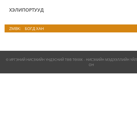
ХЭЛИПОРТУУД
ZMBK:
БОГД ХАН
© ИРГЭНИЙ НИСЭХИЙН ҮНДЭСНИЙ ТӨВ ТӨХХК - НИСЭХИЙН МЭДЭЭЛЛИЙН ҮЙЛ
ОН