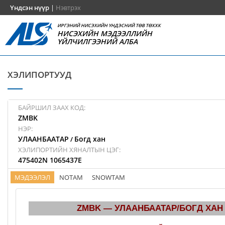
Үндсэн нүүр
|
Нэвтрэх
ИРГЭНИЙ НИСЭХИЙН ҮНДЭСНИЙ ТӨВ ТӨХХК
НИСЭХИЙН МЭДЭЭЛЛИЙН
ҮЙЛЧИЛГЭЭНИЙ АЛБА
ХЭЛИПОРТУУД
БАЙРШИЛ ЗААХ КОД:
ZMBK
НЭР:
УЛААНБААТАР
Богд хан
/
ХЭЛИПОРТИЙН ХЯНАЛТЫН ЦЭГ:
475402N 1065437E
МЭДЭЭЛЭЛ
NOTAM
SNOWTAM