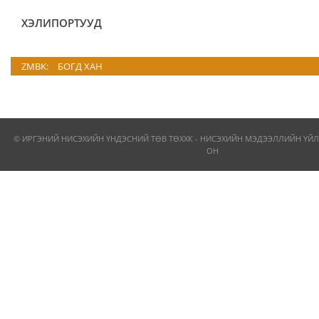
ХЭЛИПОРТУУД
ZMBK:
БОГД ХАН
© ИРГЭНИЙ НИСЭХИЙН ҮНДЭСНИЙ ТӨВ ТӨХХК - НИСЭХИЙН МЭДЭЭЛЛИЙН ҮЙЛ
ОН