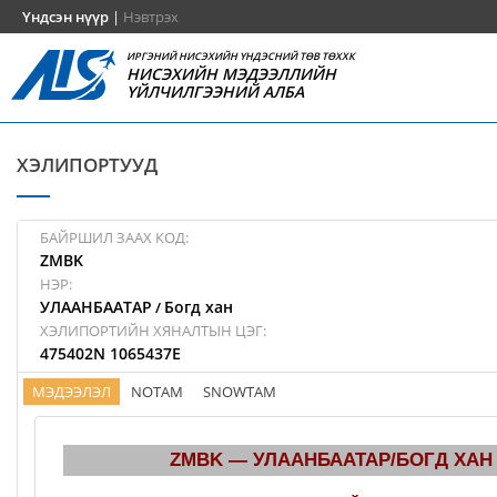
Үндсэн нүүр
|
Нэвтрэх
ИРГЭНИЙ НИСЭХИЙН ҮНДЭСНИЙ ТӨВ ТӨХХК
НИСЭХИЙН МЭДЭЭЛЛИЙН
ҮЙЛЧИЛГЭЭНИЙ АЛБА
ХЭЛИПОРТУУД
БАЙРШИЛ ЗААХ КОД:
ZMBK
НЭР:
УЛААНБААТАР
Богд хан
/
ХЭЛИПОРТИЙН ХЯНАЛТЫН ЦЭГ:
475402N 1065437E
МЭДЭЭЛЭЛ
NOTAM
SNOWTAM