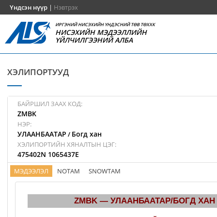
Үндсэн нүүр
|
Нэвтрэх
ИРГЭНИЙ НИСЭХИЙН ҮНДЭСНИЙ ТӨВ ТӨХХК
НИСЭХИЙН МЭДЭЭЛЛИЙН
ҮЙЛЧИЛГЭЭНИЙ АЛБА
ХЭЛИПОРТУУД
БАЙРШИЛ ЗААХ КОД:
ZMBK
НЭР:
УЛААНБААТАР
Богд хан
/
ХЭЛИПОРТИЙН ХЯНАЛТЫН ЦЭГ:
475402N 1065437E
МЭДЭЭЛЭЛ
NOTAM
SNOWTAM