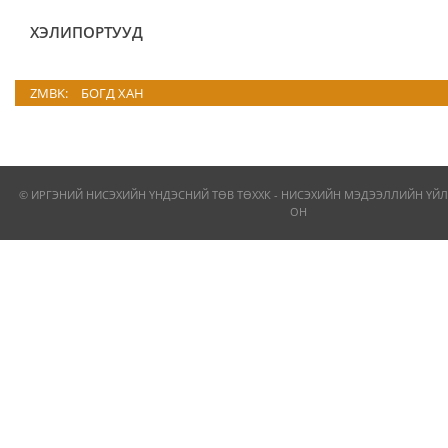
ХЭЛИПОРТУУД
ZMBK:
БОГД ХАН
© ИРГЭНИЙ НИСЭХИЙН ҮНДЭСНИЙ ТӨВ ТӨХХК - НИСЭХИЙН МЭДЭЭЛЛИЙН ҮЙЛ
ОН