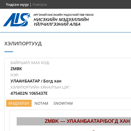
Үндсэн нүүр
|
Нэвтрэх
ИРГЭНИЙ НИСЭХИЙН ҮНДЭСНИЙ ТӨВ ТӨХХК
НИСЭХИЙН МЭДЭЭЛЛИЙН
ҮЙЛЧИЛГЭЭНИЙ АЛБА
ХЭЛИПОРТУУД
БАЙРШИЛ ЗААХ КОД:
ZMBK
НЭР:
УЛААНБААТАР
Богд хан
/
ХЭЛИПОРТИЙН ХЯНАЛТЫН ЦЭГ:
475402N 1065437E
МЭДЭЭЛЭЛ
NOTAM
SNOWTAM