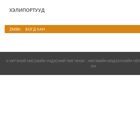
ХЭЛИПОРТУУД
ZMBK:
БОГД ХАН
© ИРГЭНИЙ НИСЭХИЙН ҮНДЭСНИЙ ТӨВ ТӨХХК - НИСЭХИЙН МЭДЭЭЛЛИЙН ҮЙЛ
ОН