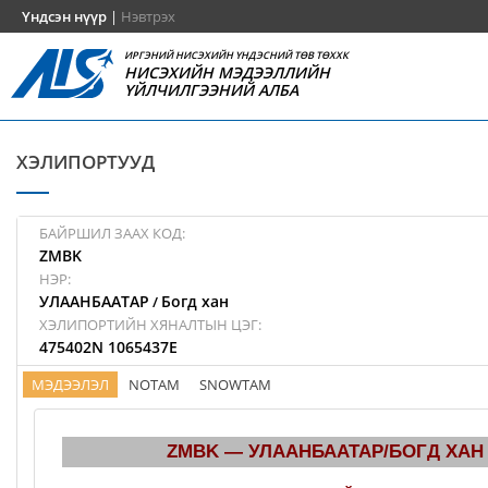
Үндсэн нүүр
|
Нэвтрэх
ИРГЭНИЙ НИСЭХИЙН ҮНДЭСНИЙ ТӨВ ТӨХХК
НИСЭХИЙН МЭДЭЭЛЛИЙН
ҮЙЛЧИЛГЭЭНИЙ АЛБА
ХЭЛИПОРТУУД
БАЙРШИЛ ЗААХ КОД:
ZMBK
НЭР:
УЛААНБААТАР
Богд хан
/
ХЭЛИПОРТИЙН ХЯНАЛТЫН ЦЭГ:
475402N 1065437E
МЭДЭЭЛЭЛ
NOTAM
SNOWTAM