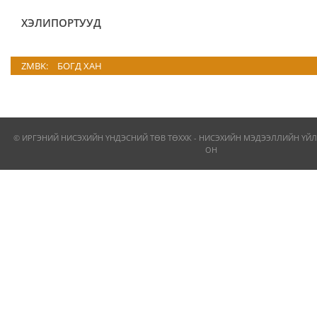
ХЭЛИПОРТУУД
ZMBK:
БОГД ХАН
© ИРГЭНИЙ НИСЭХИЙН ҮНДЭСНИЙ ТӨВ ТӨХХК - НИСЭХИЙН МЭДЭЭЛЛИЙН ҮЙЛ
ОН