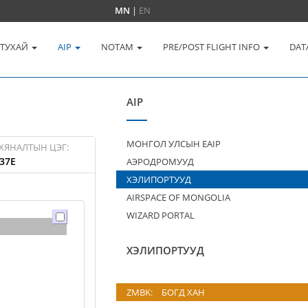
MN
|
EN
 ТУХАЙ
AIP
NOTAM
PRE/POST FLIGHT INFO
DAT
AIP
МОНГОЛ УЛСЫН EAIP
ХЯНАЛТЫН ЦЭГ:
37E
АЭРОДРОМУУД
ХЭЛИПОРТУУД
AIRSPACE OF MONGOLIA
WIZARD PORTAL
ХЭЛИПОРТУУД
ZMBK:
БОГД ХАН