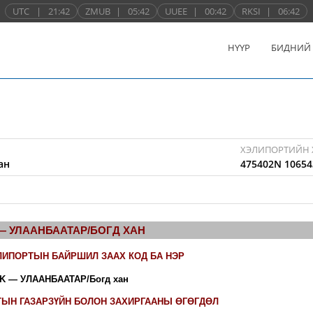
UTC
|
21:42
ZMUB
|
05:42
UUEE
|
00:42
RKSI
|
06:42
НҮҮР
БИДНИЙ
ХЭЛИПОРТИЙН 
ан
475402N 10654