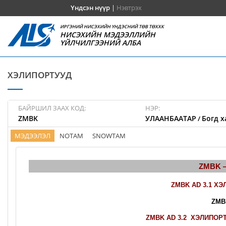
Үндсэн нүүр
|
Нэвтрэх
ИРГЭНИЙ НИСЭХИЙН ҮНДЭСНИЙ ТӨВ ТӨХХК
НИСЭХИЙН МЭДЭЭЛЛИЙН
ҮЙЛЧИЛГЭЭНИЙ АЛБА
ХЭЛИПОРТУУД
БАЙРШИЛ ЗААХ КОД:
НЭР:
ZMBK
УЛААНБААТАР
Богд х
/
МЭДЭЭЛЭЛ
NOTAM
SNOWTAM