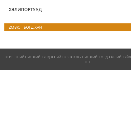
ХЭЛИПОРТУУД
ZMBK:
БОГД ХАН
© ИРГЭНИЙ НИСЭХИЙН ҮНДЭСНИЙ ТӨВ ТӨХХК - НИСЭХИЙН МЭДЭЭЛЛИЙН ҮЙЛ
ОН