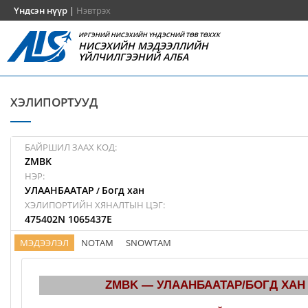
Үндсэн нүүр
|
Нэвтрэх
ИРГЭНИЙ НИСЭХИЙН ҮНДЭСНИЙ ТӨВ ТӨХХК
НИСЭХИЙН МЭДЭЭЛЛИЙН
ҮЙЛЧИЛГЭЭНИЙ АЛБА
ХЭЛИПОРТУУД
БАЙРШИЛ ЗААХ КОД:
ZMBK
НЭР:
УЛААНБААТАР
Богд хан
/
ХЭЛИПОРТИЙН ХЯНАЛТЫН ЦЭГ:
475402N 1065437E
МЭДЭЭЛЭЛ
NOTAM
SNOWTAM