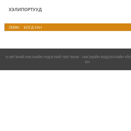
ХЭЛИПОРТУУД
ZMBK:
БОГД ХАН
© ИРГЭНИЙ НИСЭХИЙН ҮНДЭСНИЙ ТӨВ ТӨХХК - НИСЭХИЙН МЭДЭЭЛЛИЙН ҮЙЛ
ОН