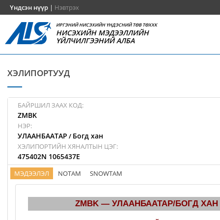
Үндсэн нүүр
|
Нэвтрэх
ИРГЭНИЙ НИСЭХИЙН ҮНДЭСНИЙ ТӨВ ТӨХХК
НИСЭХИЙН МЭДЭЭЛЛИЙН
ҮЙЛЧИЛГЭЭНИЙ АЛБА
ХЭЛИПОРТУУД
БАЙРШИЛ ЗААХ КОД:
ZMBK
НЭР:
УЛААНБААТАР
Богд хан
/
ХЭЛИПОРТИЙН ХЯНАЛТЫН ЦЭГ:
475402N 1065437E
МЭДЭЭЛЭЛ
NOTAM
SNOWTAM