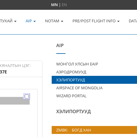
MN
|
EN
 ТУХАЙ
AIP
NOTAM
PRE/POST FLIGHT INFO
DAT
AIP
МОНГОЛ УЛСЫН EAIP
ХЯНАЛТЫН ЦЭГ:
37E
АЭРОДРОМУУД
ХЭЛИПОРТУУД
AIRSPACE OF MONGOLIA
WIZARD PORTAL
ХЭЛИПОРТУУД
ZMBK:
БОГД ХАН