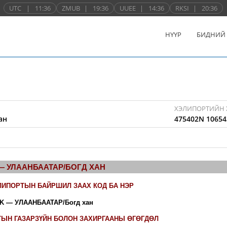
UTC
|
11:36
ZMUB
|
19:36
UUEE
|
14:36
RKSI
|
20:36
НҮҮР
БИДНИЙ
ХЭЛИПОРТИЙН 
ан
475402N 10654