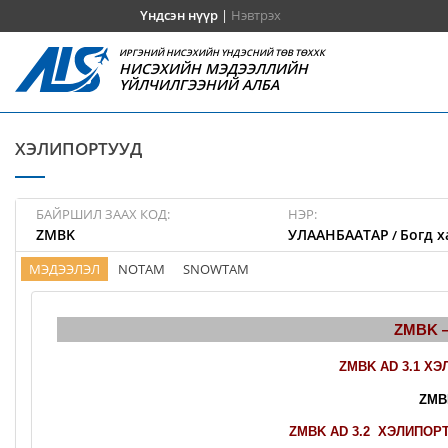
Үндсэн нүүр
|
Нэвтрэх
ИРГЭНИЙ НИСЭХИЙН ҮНДЭСНИЙ ТӨВ ТӨХХК
НИСЭХИЙН МЭДЭЭЛЛИЙН
ҮЙЛЧИЛГЭЭНИЙ АЛБА
ХЭЛИПОРТУУД
БАЙРШИЛ ЗААХ КОД:
НЭР:
ZMBK
УЛААНБААТАР
Богд х
/
МЭДЭЭЛЭЛ
NOTAM
SNOWTAM