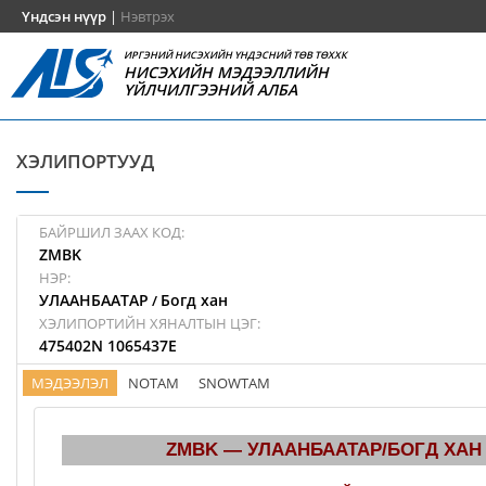
Үндсэн нүүр
|
Нэвтрэх
ИРГЭНИЙ НИСЭХИЙН ҮНДЭСНИЙ ТӨВ ТӨХХК
НИСЭХИЙН МЭДЭЭЛЛИЙН
ҮЙЛЧИЛГЭЭНИЙ АЛБА
ХЭЛИПОРТУУД
БАЙРШИЛ ЗААХ КОД:
ZMBK
НЭР:
УЛААНБААТАР
Богд хан
/
ХЭЛИПОРТИЙН ХЯНАЛТЫН ЦЭГ:
475402N 1065437E
МЭДЭЭЛЭЛ
NOTAM
SNOWTAM