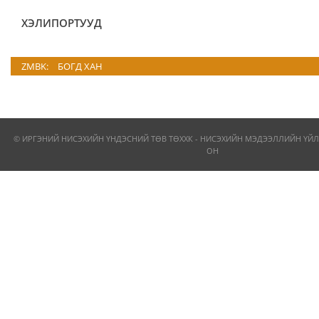
ХЭЛИПОРТУУД
ZMBK:
БОГД ХАН
© ИРГЭНИЙ НИСЭХИЙН ҮНДЭСНИЙ ТӨВ ТӨХХК - НИСЭХИЙН МЭДЭЭЛЛИЙН ҮЙЛ
ОН