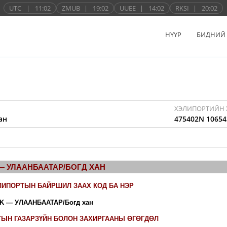
UTC
|
11:02
ZMUB
|
19:02
UUEE
|
14:02
RKSI
|
20:02
НҮҮР
БИДНИЙ
ХЭЛИПОРТИЙН 
ан
475402N 10654