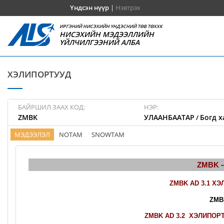
Үндсэн нүүр
|
Нэвтрэх
ИРГЭНИЙ НИСЭХИЙН ҮНДЭСНИЙ ТӨВ ТӨХХК
НИСЭХИЙН МЭДЭЭЛЛИЙН
ҮЙЛЧИЛГЭЭНИЙ АЛБА
ХЭЛИПОРТУУД
БАЙРШИЛ ЗААХ КОД:
НЭР:
ZMBK
УЛААНБААТАР
Богд х
/
МЭДЭЭЛЭЛ
NOTAM
SNOWTAM