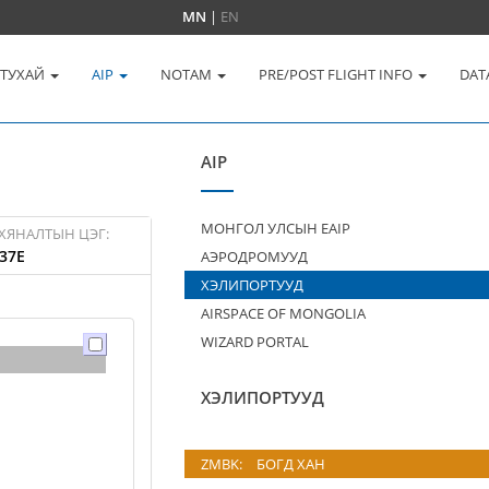
MN
|
EN
 ТУХАЙ
AIP
NOTAM
PRE/POST FLIGHT INFO
DAT
AIP
МОНГОЛ УЛСЫН EAIP
ХЯНАЛТЫН ЦЭГ:
37E
АЭРОДРОМУУД
ХЭЛИПОРТУУД
AIRSPACE OF MONGOLIA
WIZARD PORTAL
ХЭЛИПОРТУУД
ZMBK:
БОГД ХАН