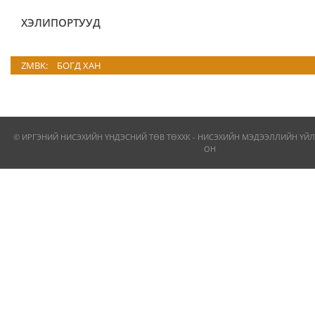
ХЭЛИПОРТУУД
ZMBK:
БОГД ХАН
© ИРГЭНИЙ НИСЭХИЙН ҮНДЭСНИЙ ТӨВ ТӨХХК - НИСЭХИЙН МЭДЭЭЛЛИЙН ҮЙЛ
ОН