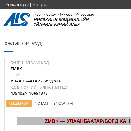
Үндсэн нүүр
|
Нэвтрэх
ИРГЭНИЙ НИСЭХИЙН ҮНДЭСНИЙ ТӨВ ТӨХХК
НИСЭХИЙН МЭДЭЭЛЛИЙН
ҮЙЛЧИЛГЭЭНИЙ АЛБА
ХЭЛИПОРТУУД
БАЙРШИЛ ЗААХ КОД:
ZMBK
НЭР:
УЛААНБААТАР
Богд хан
/
ХЭЛИПОРТИЙН ХЯНАЛТЫН ЦЭГ:
475402N 1065437E
МЭДЭЭЛЭЛ
NOTAM
SNOWTAM