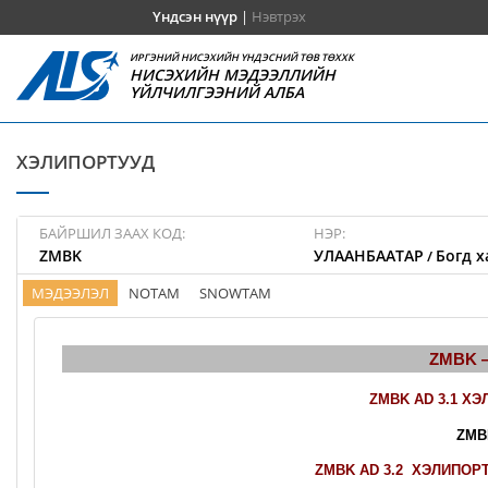
Үндсэн нүүр
|
Нэвтрэх
ИРГЭНИЙ НИСЭХИЙН ҮНДЭСНИЙ ТӨВ ТӨХХК
НИСЭХИЙН МЭДЭЭЛЛИЙН
ҮЙЛЧИЛГЭЭНИЙ АЛБА
ХЭЛИПОРТУУД
БАЙРШИЛ ЗААХ КОД:
НЭР:
ZMBK
УЛААНБААТАР
Богд х
/
МЭДЭЭЛЭЛ
NOTAM
SNOWTAM