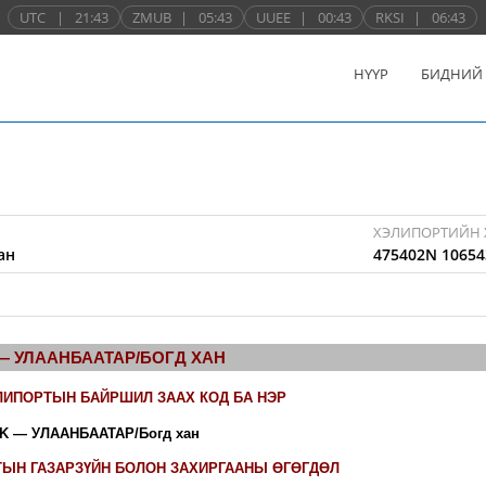
UTC
|
21:43
ZMUB
|
05:43
UUEE
|
00:43
RKSI
|
06:43
НҮҮР
БИДНИЙ
ХЭЛИПОРТИЙН 
ан
475402N 10654