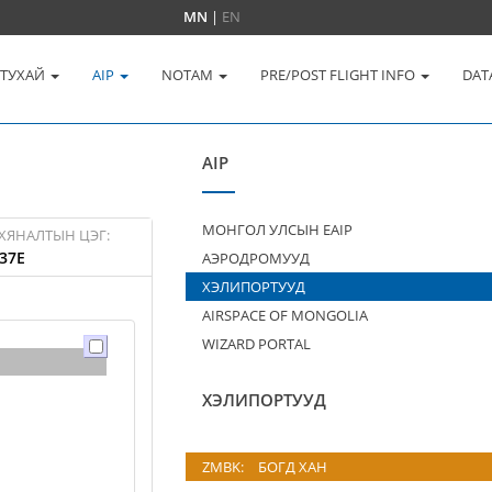
MN
|
EN
 ТУХАЙ
AIP
NOTAM
PRE/POST FLIGHT INFO
DAT
AIP
МОНГОЛ УЛСЫН EAIP
ХЯНАЛТЫН ЦЭГ:
37E
АЭРОДРОМУУД
ХЭЛИПОРТУУД
AIRSPACE OF MONGOLIA
WIZARD PORTAL
ХЭЛИПОРТУУД
ZMBK:
БОГД ХАН