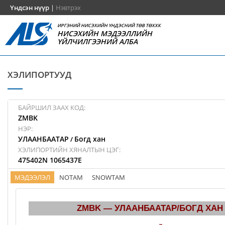
Үндсэн нүүр
|
Нэвтрэх
ИРГЭНИЙ НИСЭХИЙН ҮНДЭСНИЙ ТӨВ ТӨХХК
НИСЭХИЙН МЭДЭЭЛЛИЙН
ҮЙЛЧИЛГЭЭНИЙ АЛБА
ХЭЛИПОРТУУД
БАЙРШИЛ ЗААХ КОД:
ZMBK
НЭР:
УЛААНБААТАР
Богд хан
/
ХЭЛИПОРТИЙН ХЯНАЛТЫН ЦЭГ:
475402N 1065437E
МЭДЭЭЛЭЛ
NOTAM
SNOWTAM