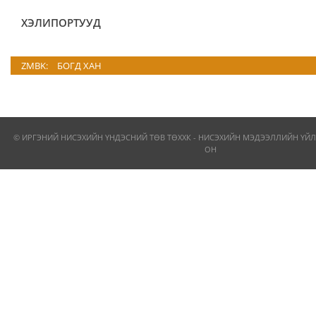
ХЭЛИПОРТУУД
ZMBK:
БОГД ХАН
© ИРГЭНИЙ НИСЭХИЙН ҮНДЭСНИЙ ТӨВ ТӨХХК - НИСЭХИЙН МЭДЭЭЛЛИЙН ҮЙЛ
ОН