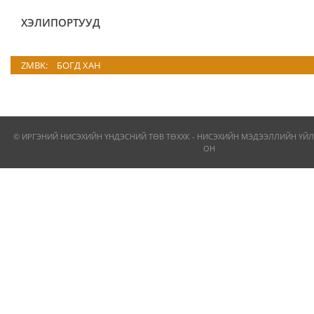
ХЭЛИПОРТУУД
ZMBK:
БОГД ХАН
© ИРГЭНИЙ НИСЭХИЙН ҮНДЭСНИЙ ТӨВ ТӨХХК - НИСЭХИЙН МЭДЭЭЛЛИЙН ҮЙЛ
ОН