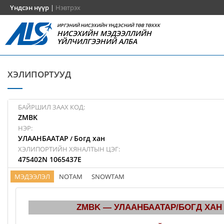
Үндсэн нүүр
|
Нэвтрэх
ИРГЭНИЙ НИСЭХИЙН ҮНДЭСНИЙ ТӨВ ТӨХХК
НИСЭХИЙН МЭДЭЭЛЛИЙН
ҮЙЛЧИЛГЭЭНИЙ АЛБА
ХЭЛИПОРТУУД
БАЙРШИЛ ЗААХ КОД:
ZMBK
НЭР:
УЛААНБААТАР
Богд хан
/
ХЭЛИПОРТИЙН ХЯНАЛТЫН ЦЭГ:
475402N 1065437E
МЭДЭЭЛЭЛ
NOTAM
SNOWTAM