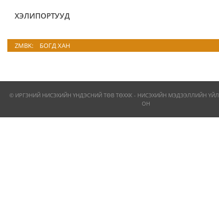
ХЭЛИПОРТУУД
ZMBK:
БОГД ХАН
© ИРГЭНИЙ НИСЭХИЙН ҮНДЭСНИЙ ТӨВ ТӨХХК - НИСЭХИЙН МЭДЭЭЛЛИЙН ҮЙЛ
ОН