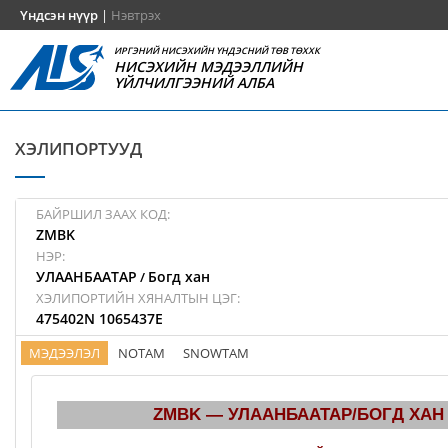
Үндсэн нүүр
|
Нэвтрэх
ИРГЭНИЙ НИСЭХИЙН ҮНДЭСНИЙ ТӨВ ТӨХХК
НИСЭХИЙН МЭДЭЭЛЛИЙН
ҮЙЛЧИЛГЭЭНИЙ АЛБА
ХЭЛИПОРТУУД
БАЙРШИЛ ЗААХ КОД:
ZMBK
НЭР:
УЛААНБААТАР
Богд хан
/
ХЭЛИПОРТИЙН ХЯНАЛТЫН ЦЭГ:
475402N 1065437E
МЭДЭЭЛЭЛ
NOTAM
SNOWTAM