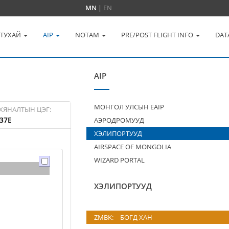
MN
|
EN
 ТУХАЙ
AIP
NOTAM
PRE/POST FLIGHT INFO
DAT
AIP
МОНГОЛ УЛСЫН EAIP
ХЯНАЛТЫН ЦЭГ:
37E
АЭРОДРОМУУД
ХЭЛИПОРТУУД
AIRSPACE OF MONGOLIA
WIZARD PORTAL
ХЭЛИПОРТУУД
ZMBK:
БОГД ХАН