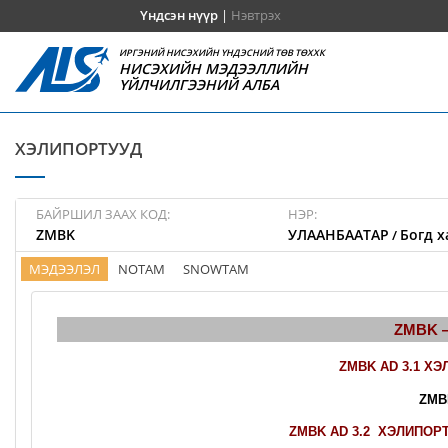
Үндсэн нүүр
|
Нэвтрэх
ИРГЭНИЙ НИСЭХИЙН ҮНДЭСНИЙ ТӨВ ТӨХХК
НИСЭХИЙН МЭДЭЭЛЛИЙН
ҮЙЛЧИЛГЭЭНИЙ АЛБА
ХЭЛИПОРТУУД
БАЙРШИЛ ЗААХ КОД:
НЭР:
ZMBK
УЛААНБААТАР
Богд х
/
МЭДЭЭЛЭЛ
NOTAM
SNOWTAM