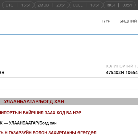
UTC
|
15:51
ZMUB
|
23:51
UUEE
|
18:51
RKSI
|
00:51
НҮҮР
БИДНИЙ
ХЭЛИПОРТИЙН 
ан
475402N 10654