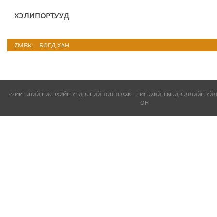
ХЭЛИПОРТУУД
ZMBK:
БОГД ХАН
© ИРГЭНИЙ НИСЭХИЙН ҮНДЭСНИЙ ТӨВ ТӨХХК - НИСЭХИЙН МЭДЭЭЛЛИЙН ҮЙЛ
ОН