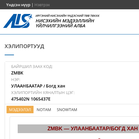
Үндсэн нүүр
|
Нэвтрэх
ИРГЭНИЙ НИСЭХИЙН ҮНДЭСНИЙ ТӨВ ТӨХХК
НИСЭХИЙН МЭДЭЭЛЛИЙН
ҮЙЛЧИЛГЭЭНИЙ АЛБА
ХЭЛИПОРТУУД
БАЙРШИЛ ЗААХ КОД:
ZMBK
НЭР:
УЛААНБААТАР
Богд хан
/
ХЭЛИПОРТИЙН ХЯНАЛТЫН ЦЭГ:
475402N 1065437E
МЭДЭЭЛЭЛ
NOTAM
SNOWTAM