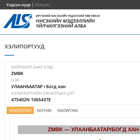
Үндсэн нүүр
|
Нэвтрэх
ИРГЭНИЙ НИСЭХИЙН ҮНДЭСНИЙ ТӨВ ТӨХХК
НИСЭХИЙН МЭДЭЭЛЛИЙН
ҮЙЛЧИЛГЭЭНИЙ АЛБА
ХЭЛИПОРТУУД
БАЙРШИЛ ЗААХ КОД:
ZMBK
НЭР:
УЛААНБААТАР
Богд хан
/
ХЭЛИПОРТИЙН ХЯНАЛТЫН ЦЭГ:
475402N 1065437E
МЭДЭЭЛЭЛ
NOTAM
SNOWTAM