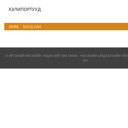
ХЭЛИПОРТУУД
ZMBK:
БОГД ХАН
© ИРГЭНИЙ НИСЭХИЙН ҮНДЭСНИЙ ТӨВ ТӨХХК - НИСЭХИЙН МЭДЭЭЛЛИЙН ҮЙЛ
ОН