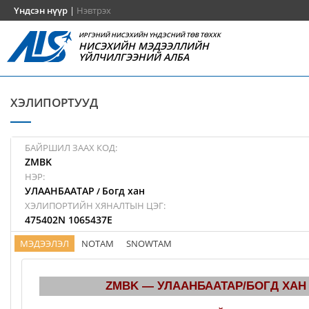
Үндсэн нүүр
|
Нэвтрэх
ИРГЭНИЙ НИСЭХИЙН ҮНДЭСНИЙ ТӨВ ТӨХХК
НИСЭХИЙН МЭДЭЭЛЛИЙН
ҮЙЛЧИЛГЭЭНИЙ АЛБА
ХЭЛИПОРТУУД
БАЙРШИЛ ЗААХ КОД:
ZMBK
НЭР:
УЛААНБААТАР
Богд хан
/
ХЭЛИПОРТИЙН ХЯНАЛТЫН ЦЭГ:
475402N 1065437E
МЭДЭЭЛЭЛ
NOTAM
SNOWTAM