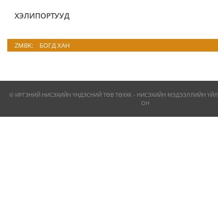
ХЭЛИПОРТУУД
ZMBK:
БОГД ХАН
© ИРГЭНИЙ НИСЭХИЙН ҮНДЭСНИЙ ТӨВ ТӨХХК - НИСЭХИЙН МЭДЭЭЛЛИЙН ҮЙЛ
ОН