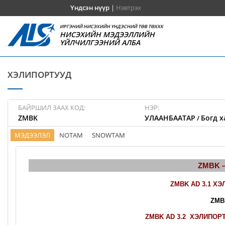
Үндсэн нүүр
|
Нэвтрэх
ИРГЭНИЙ НИСЭХИЙН ҮНДЭСНИЙ ТӨВ ТӨХХК
НИСЭХИЙН МЭДЭЭЛЛИЙН
ҮЙЛЧИЛГЭЭНИЙ АЛБА
ХЭЛИПОРТУУД
БАЙРШИЛ ЗААХ КОД:
НЭР:
ZMBK
УЛААНБААТАР
Богд х
/
МЭДЭЭЛЭЛ
NOTAM
SNOWTAM