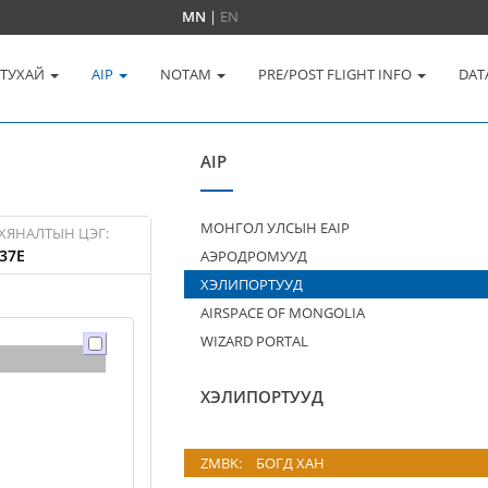
MN
|
EN
 ТУХАЙ
AIP
NOTAM
PRE/POST FLIGHT INFO
DAT
AIP
МОНГОЛ УЛСЫН EAIP
ХЯНАЛТЫН ЦЭГ:
37E
АЭРОДРОМУУД
ХЭЛИПОРТУУД
AIRSPACE OF MONGOLIA
WIZARD PORTAL
ХЭЛИПОРТУУД
ZMBK:
БОГД ХАН