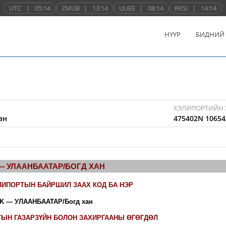
UTC
|
05:14
ZMUB
|
13:14
UUEE
|
08:14
RKSI
|
14:14
НҮҮР
БИДНИЙ
ХЭЛИПОРТИЙН 
ан
475402N 10654