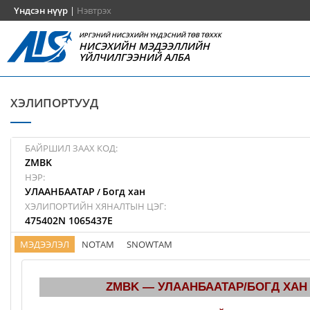
Үндсэн нүүр
|
Нэвтрэх
ИРГЭНИЙ НИСЭХИЙН ҮНДЭСНИЙ ТӨВ ТӨХХК
НИСЭХИЙН МЭДЭЭЛЛИЙН
ҮЙЛЧИЛГЭЭНИЙ АЛБА
ХЭЛИПОРТУУД
БАЙРШИЛ ЗААХ КОД:
ZMBK
НЭР:
УЛААНБААТАР
Богд хан
/
ХЭЛИПОРТИЙН ХЯНАЛТЫН ЦЭГ:
475402N 1065437E
МЭДЭЭЛЭЛ
NOTAM
SNOWTAM