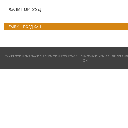
ХЭЛИПОРТУУД
ZMBK:
БОГД ХАН
© ИРГЭНИЙ НИСЭХИЙН ҮНДЭСНИЙ ТӨВ ТӨХХК - НИСЭХИЙН МЭДЭЭЛЛИЙН ҮЙЛ
ОН