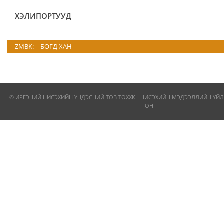
ХЭЛИПОРТУУД
ZMBK:
БОГД ХАН
© ИРГЭНИЙ НИСЭХИЙН ҮНДЭСНИЙ ТӨВ ТӨХХК - НИСЭХИЙН МЭДЭЭЛЛИЙН ҮЙЛ
ОН