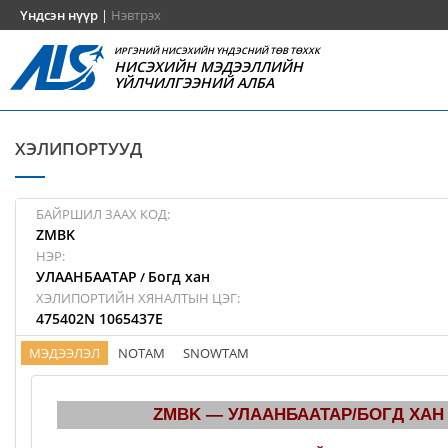
Үндсэн нүүр
|
Нэвтрэх
ИРГЭНИЙ НИСЭХИЙН ҮНДЭСНИЙ ТӨВ ТӨХХК
НИСЭХИЙН МЭДЭЭЛЛИЙН
ҮЙЛЧИЛГЭЭНИЙ АЛБА
ХЭЛИПОРТУУД
БАЙРШИЛ ЗААХ КОД:
ZMBK
НЭР:
УЛААНБААТАР
Богд хан
/
ХЭЛИПОРТИЙН ХЯНАЛТЫН ЦЭГ:
475402N 1065437E
МЭДЭЭЛЭЛ
NOTAM
SNOWTAM