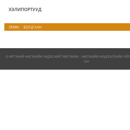
ХЭЛИПОРТУУД
ZMBK:
БОГД ХАН
© ИРГЭНИЙ НИСЭХИЙН ҮНДЭСНИЙ ТӨВ ТӨХХК - НИСЭХИЙН МЭДЭЭЛЛИЙН ҮЙЛ
ОН