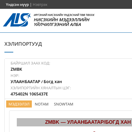
Үндсэн нүүр
|
Нэвтрэх
ИРГЭНИЙ НИСЭХИЙН ҮНДЭСНИЙ ТӨВ ТӨХХК
НИСЭХИЙН МЭДЭЭЛЛИЙН
ҮЙЛЧИЛГЭЭНИЙ АЛБА
ХЭЛИПОРТУУД
БАЙРШИЛ ЗААХ КОД:
ZMBK
НЭР:
УЛААНБААТАР
Богд хан
/
ХЭЛИПОРТИЙН ХЯНАЛТЫН ЦЭГ:
475402N 1065437E
МЭДЭЭЛЭЛ
NOTAM
SNOWTAM