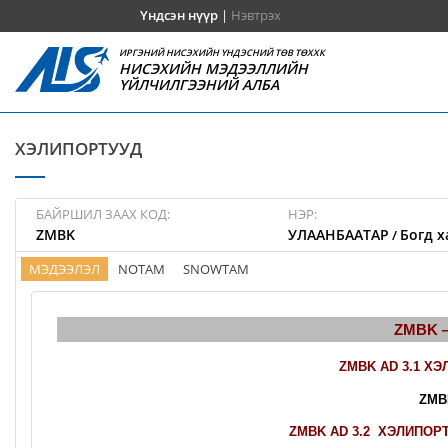
Үндсэн нүүр
|
Нэвтрэх
ИРГЭНИЙ НИСЭХИЙН ҮНДЭСНИЙ ТӨВ ТӨХХК
НИСЭХИЙН МЭДЭЭЛЛИЙН
ҮЙЛЧИЛГЭЭНИЙ АЛБА
ХЭЛИПОРТУУД
БАЙРШИЛ ЗААХ КОД:
НЭР:
ZMBK
УЛААНБААТАР
Богд х
/
МЭДЭЭЛЭЛ
NOTAM
SNOWTAM