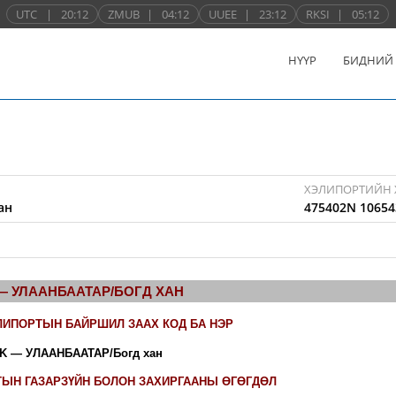
UTC
|
20:12
ZMUB
|
04:12
UUEE
|
23:12
RKSI
|
05:12
НҮҮР
БИДНИЙ
ХЭЛИПОРТИЙН 
ан
475402N 10654