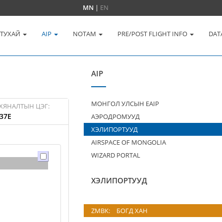
MN
|
EN
 ТУХАЙ
AIP
NOTAM
PRE/POST FLIGHT INFO
DAT
AIP
МОНГОЛ УЛСЫН EAIP
ХЯНАЛТЫН ЦЭГ:
37E
АЭРОДРОМУУД
ХЭЛИПОРТУУД
AIRSPACE OF MONGOLIA
WIZARD PORTAL
ХЭЛИПОРТУУД
ZMBK:
БОГД ХАН