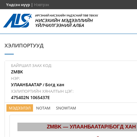
Үндсэн нүүр
|
Нэвтрэх
ИРГЭНИЙ НИСЭХИЙН ҮНДЭСНИЙ ТӨВ ТӨХХК
НИСЭХИЙН МЭДЭЭЛЛИЙН
ҮЙЛЧИЛГЭЭНИЙ АЛБА
ХЭЛИПОРТУУД
БАЙРШИЛ ЗААХ КОД:
ZMBK
НЭР:
УЛААНБААТАР
Богд хан
/
ХЭЛИПОРТИЙН ХЯНАЛТЫН ЦЭГ:
475402N 1065437E
МЭДЭЭЛЭЛ
NOTAM
SNOWTAM