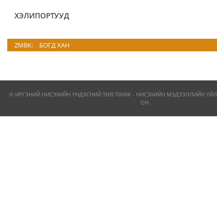
ХЭЛИПОРТУУД
ZMBK:
БОГД ХАН
© ИРГЭНИЙ НИСЭХИЙН ҮНДЭСНИЙ ТӨВ ТӨХХК - НИСЭХИЙН МЭДЭЭЛЛИЙН ҮЙЛ
ОН