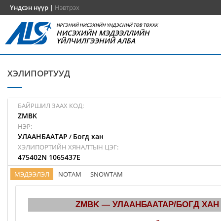
Үндсэн нүүр
|
Нэвтрэх
ИРГЭНИЙ НИСЭХИЙН ҮНДЭСНИЙ ТӨВ ТӨХХК
НИСЭХИЙН МЭДЭЭЛЛИЙН
ҮЙЛЧИЛГЭЭНИЙ АЛБА
ХЭЛИПОРТУУД
БАЙРШИЛ ЗААХ КОД:
ZMBK
НЭР:
УЛААНБААТАР
Богд хан
/
ХЭЛИПОРТИЙН ХЯНАЛТЫН ЦЭГ:
475402N 1065437E
МЭДЭЭЛЭЛ
NOTAM
SNOWTAM