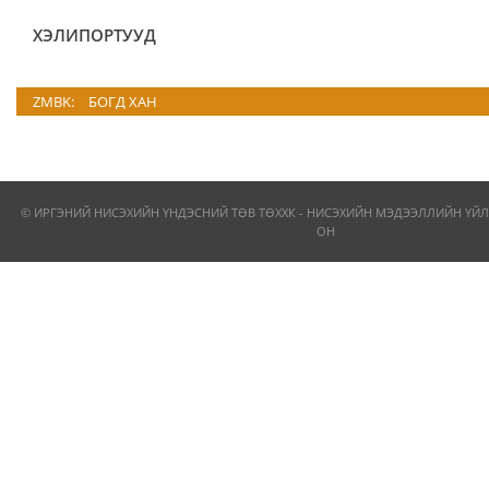
ХЭЛИПОРТУУД
ZMBK:
БОГД ХАН
© ИРГЭНИЙ НИСЭХИЙН ҮНДЭСНИЙ ТӨВ ТӨХХК - НИСЭХИЙН МЭДЭЭЛЛИЙН ҮЙЛ
ОН