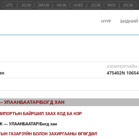
UTC
|
20:36
ZMUB
|
04:36
UUEE
|
23:36
RKSI
|
05:36
НҮҮР
БИДНИЙ
ХЭЛИПОРТИЙН 
ан
475402N 10654