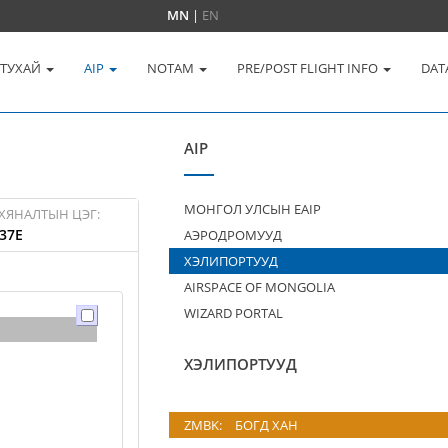
MN
|
EN
 ТУХАЙ
AIP
NOTAM
PRE/POST FLIGHT INFO
DAT
AIP
МОНГОЛ УЛСЫН EAIP
ХЯНАЛТЫН ЦЭГ:
37E
АЭРОДРОМУУД
ХЭЛИПОРТУУД
AIRSPACE OF MONGOLIA
WIZARD PORTAL
ХЭЛИПОРТУУД
ZMBK:
БОГД ХАН