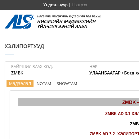
Үндсэн нүүр
|
Нэвтрэх
ИРГЭНИЙ НИСЭХИЙН ҮНДЭСНИЙ ТӨВ ТӨХХК
НИСЭХИЙН МЭДЭЭЛЛИЙН
ҮЙЛЧИЛГЭЭНИЙ АЛБА
ХЭЛИПОРТУУД
БАЙРШИЛ ЗААХ КОД:
НЭР:
ZMBK
УЛААНБААТАР
Богд х
/
МЭДЭЭЛЭЛ
NOTAM
SNOWTAM