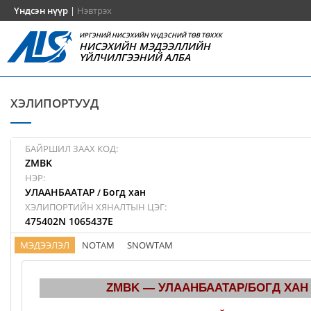
Үндсэн нүүр
|
Нэвтрэх
ИРГЭНИЙ НИСЭХИЙН ҮНДЭСНИЙ ТӨВ ТӨХХК
НИСЭХИЙН МЭДЭЭЛЛИЙН
ҮЙЛЧИЛГЭЭНИЙ АЛБА
ХЭЛИПОРТУУД
БАЙРШИЛ ЗААХ КОД:
ZMBK
НЭР:
УЛААНБААТАР
Богд хан
/
ХЭЛИПОРТИЙН ХЯНАЛТЫН ЦЭГ:
475402N 1065437E
МЭДЭЭЛЭЛ
NOTAM
SNOWTAM