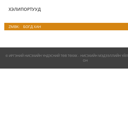
ХЭЛИПОРТУУД
ZMBK:
БОГД ХАН
© ИРГЭНИЙ НИСЭХИЙН ҮНДЭСНИЙ ТӨВ ТӨХХК - НИСЭХИЙН МЭДЭЭЛЛИЙН ҮЙЛ
ОН