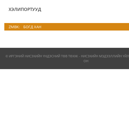
ХЭЛИПОРТУУД
ZMBK:
БОГД ХАН
© ИРГЭНИЙ НИСЭХИЙН ҮНДЭСНИЙ ТӨВ ТӨХХК - НИСЭХИЙН МЭДЭЭЛЛИЙН ҮЙЛ
ОН