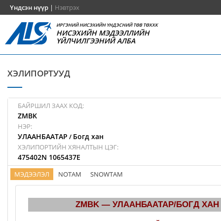
Үндсэн нүүр
|
Нэвтрэх
ИРГЭНИЙ НИСЭХИЙН ҮНДЭСНИЙ ТӨВ ТӨХХК
НИСЭХИЙН МЭДЭЭЛЛИЙН
ҮЙЛЧИЛГЭЭНИЙ АЛБА
ХЭЛИПОРТУУД
БАЙРШИЛ ЗААХ КОД:
ZMBK
НЭР:
УЛААНБААТАР
Богд хан
/
ХЭЛИПОРТИЙН ХЯНАЛТЫН ЦЭГ:
475402N 1065437E
МЭДЭЭЛЭЛ
NOTAM
SNOWTAM