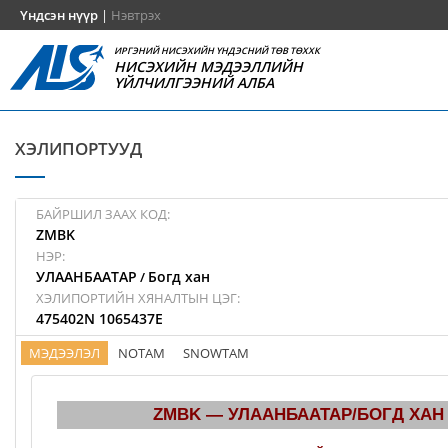
Үндсэн нүүр
|
Нэвтрэх
ИРГЭНИЙ НИСЭХИЙН ҮНДЭСНИЙ ТӨВ ТӨХХК
НИСЭХИЙН МЭДЭЭЛЛИЙН
ҮЙЛЧИЛГЭЭНИЙ АЛБА
ХЭЛИПОРТУУД
БАЙРШИЛ ЗААХ КОД:
ZMBK
НЭР:
УЛААНБААТАР
Богд хан
/
ХЭЛИПОРТИЙН ХЯНАЛТЫН ЦЭГ:
475402N 1065437E
МЭДЭЭЛЭЛ
NOTAM
SNOWTAM