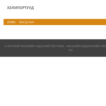
ХЭЛИПОРТУУД
ZMBK:
БОГД ХАН
© ИРГЭНИЙ НИСЭХИЙН ҮНДЭСНИЙ ТӨВ ТӨХХК - НИСЭХИЙН МЭДЭЭЛЛИЙН ҮЙЛ
ОН