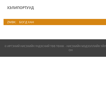
ХЭЛИПОРТУУД
ZMBK:
БОГД ХАН
© ИРГЭНИЙ НИСЭХИЙН ҮНДЭСНИЙ ТӨВ ТӨХХК - НИСЭХИЙН МЭДЭЭЛЛИЙН ҮЙЛ
ОН