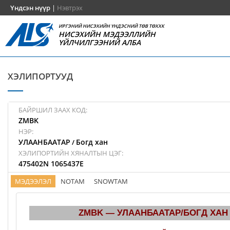
Үндсэн нүүр
|
Нэвтрэх
ИРГЭНИЙ НИСЭХИЙН ҮНДЭСНИЙ ТӨВ ТӨХХК
НИСЭХИЙН МЭДЭЭЛЛИЙН
ҮЙЛЧИЛГЭЭНИЙ АЛБА
ХЭЛИПОРТУУД
БАЙРШИЛ ЗААХ КОД:
ZMBK
НЭР:
УЛААНБААТАР
Богд хан
/
ХЭЛИПОРТИЙН ХЯНАЛТЫН ЦЭГ:
475402N 1065437E
МЭДЭЭЛЭЛ
NOTAM
SNOWTAM