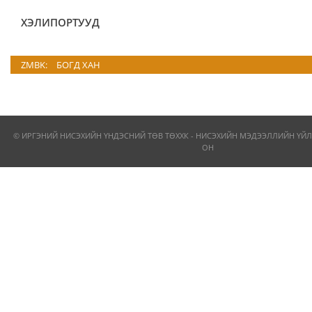
ХЭЛИПОРТУУД
ZMBK:
БОГД ХАН
© ИРГЭНИЙ НИСЭХИЙН ҮНДЭСНИЙ ТӨВ ТӨХХК - НИСЭХИЙН МЭДЭЭЛЛИЙН ҮЙЛ
ОН