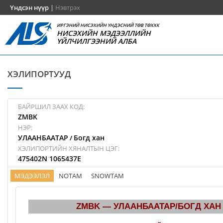
Үндсэн нүүр
|
Нэвтрэх
ИРГЭНИЙ НИСЭХИЙН ҮНДЭСНИЙ ТӨВ ТӨХХК
НИСЭХИЙН МЭДЭЭЛЛИЙН
ҮЙЛЧИЛГЭЭНИЙ АЛБА
ХЭЛИПОРТУУД
БАЙРШИЛ ЗААХ КОД:
ZMBK
НЭР:
УЛААНБААТАР
Богд хан
/
ХЭЛИПОРТИЙН ХЯНАЛТЫН ЦЭГ:
475402N 1065437E
МЭДЭЭЛЭЛ
NOTAM
SNOWTAM